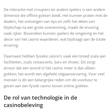
De interactie met croupiers en andere spelers is een andere
dimensie die offline gokken biedt. Het kunnen praten met de
dealers, het ontvangen van tips en zelfs het delen van
blijdschap na een grote overwinning, maakt de ervaring
vaak rijker. Bovendien kunnen spelers de omgeving en het
decor van het casino waarderen, wat bijdraagt aan de totale
ervaring.
Daarnaast hebben fysieke casino’s vaak een breed scala aan
faciliteiten, zoals restaurants, bars en shows. Dit zorgt
ervoor dat een avond in het casino meer is dan alleen
gokken; het wordt een algehele uitgaanservaring. Voor veel
mensen is dit een belangrijke reden om de voorkeur te
geven aan een fysiek casino boven online gokken.
De rol van technologie in de
casinobeleving