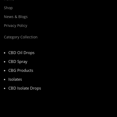
Shop
News & Blogs
Privacy Policy
Category Collection
CBD Oil Drops
CBD Spray
CBG Products
Isolates
CBD Isolate Drops