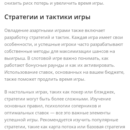
снизить риск потерь и увеличить время игры.
Стратегии и тактики игры
Овладение азартными играми также включает
разработку стратегий и тактик. Каждая игра имеет свои
особенности, и успешные игроки часто разрабатывают
собственные методы для максимизации шансов на
выигрыш. В слотовой игре важно понимать, как
работают бонусные раунды и как их активировать.
Использование ставок, основанных на вашем бюджете,
также поможет продлить время игры.
В настольных играх, таких как покер или блэкджек,
стратегии могут быть более сложными. Изучение
основных правил, психологии соперников и
оптимальных ставок — все это важные элементы
успешной игры. Рекомендуется изучить популярные
стратегии, такие как карта потока или базовая стратегия