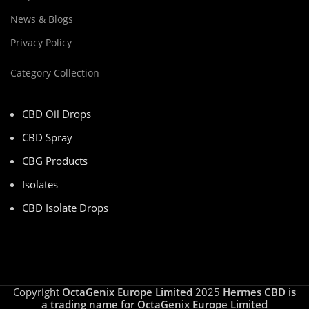
News & Blogs
Privacy Policy
Category Collection
CBD Oil Drops
CBD Spray
CBG Products
Isolates
CBD Isolate Drops
Copyright
OctaGenix Europe Limited
2025
Hermes CBD is
a trading name for OctaGenix Europe Limited