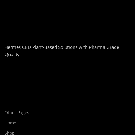
Hermes CBD Plant-Based Solutions with Pharma Grade
Quality.
Other Pages
Home
Shop