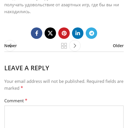
получать удовольствие от азартных игр, где бы вы ни
находились.
Newer
Older
LEAVE A REPLY
Your email address will not be published.
Required fields are
*
marked
*
Comment