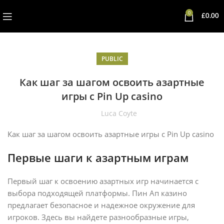
0
£
0.00
PUBLIC
Как шаг за шагом освоить азартные
игры с Pin Up casino
Luca Coyte
Как шаг за шагом освоить азартные игры с Pin Up casino
Первые шаги к азартным играм
Первый шаг к освоению азартных игр начинается с
выбора подходящей платформы. Пин Ап казино
предлагает безопасное и надежное окружение для
игроков. Здесь вы найдете разнообразные игры,