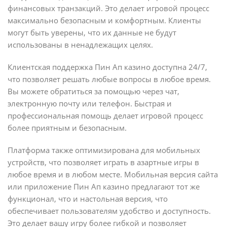
финансовых транзакций. Это делает игровой процесс
максимально безопасным и комфортным. Клиенты
могут быть уверены, что их данные не будут
использованы в ненадлежащих целях.
Клиентская поддержка Пин Ап казино доступна 24/7,
что позволяет решать любые вопросы в любое время.
Вы можете обратиться за помощью через чат,
электронную почту или телефон. Быстрая и
профессиональная помощь делает игровой процесс
более приятным и безопасным.
Платформа также оптимизирована для мобильных
устройств, что позволяет играть в азартные игры в
любое время и в любом месте. Мобильная версия сайта
или приложение Пин Ап казино предлагают тот же
функционал, что и настольная версия, что
обеспечивает пользователям удобство и доступность.
Это делает вашу игру более гибкой и позволяет