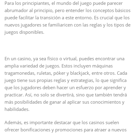
Para los principiantes, el mundo del juego puede parecer
abrumador al principio, pero entender los conceptos básicos
puede facilitar la transición a este entorno. Es crucial que los
nuevos jugadores se familiaricen con las reglas y los tipos de
juegos disponibles.
En un casino, ya sea físico o virtual, puedes encontrar una
amplia variedad de juegos. Estos incluyen máquinas
tragamonedas, ruletas, póker y blackjack, entre otros. Cada
juego tiene sus propias reglas y estrategias, lo que significa
que los jugadores deben hacer un esfuerzo por aprender y
practicar. Así, no solo se divertirá, sino que también tendrá
más posibilidades de ganar al aplicar sus conocimientos y
habilidades.
Además, es importante destacar que los casinos suelen
ofrecer bonificaciones y promociones para atraer a nuevos