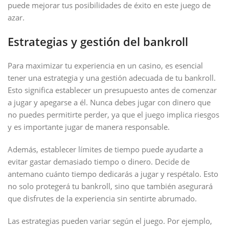
puede mejorar tus posibilidades de éxito en este juego de
azar.
Estrategias y gestión del bankroll
Para maximizar tu experiencia en un casino, es esencial
tener una estrategia y una gestión adecuada de tu bankroll.
Esto significa establecer un presupuesto antes de comenzar
a jugar y apegarse a él. Nunca debes jugar con dinero que
no puedes permitirte perder, ya que el juego implica riesgos
y es importante jugar de manera responsable.
Además, establecer límites de tiempo puede ayudarte a
evitar gastar demasiado tiempo o dinero. Decide de
antemano cuánto tiempo dedicarás a jugar y respétalo. Esto
no solo protegerá tu bankroll, sino que también asegurará
que disfrutes de la experiencia sin sentirte abrumado.
Las estrategias pueden variar según el juego. Por ejemplo,