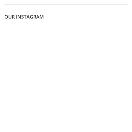
OUR INSTAGRAM