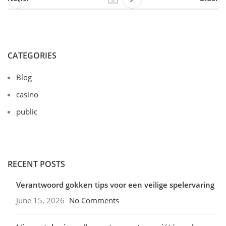
CATEGORIES
Blog
casino
public
RECENT POSTS
Verantwoord gokken tips voor een veilige spelervaring
June 15, 2026
No Comments