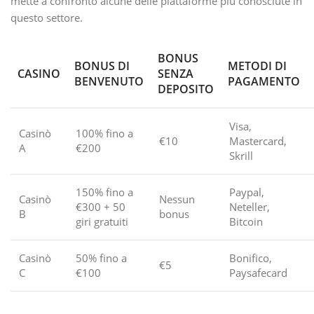
mette a confronto alcune delle piattaforme più conosciute in
questo settore.
BONUS
BONUS DI
METODI DI
CASINO
SENZA
BENVENUTO
PAGAMENTO
DEPOSITO
Visa,
Casinò
100% fino a
€10
Mastercard,
A
€200
Skrill
150% fino a
Paypal,
Casinò
Nessun
€300 + 50
Neteller,
B
bonus
giri gratuiti
Bitcoin
Casinò
50% fino a
Bonifico,
€5
C
€100
Paysafecard