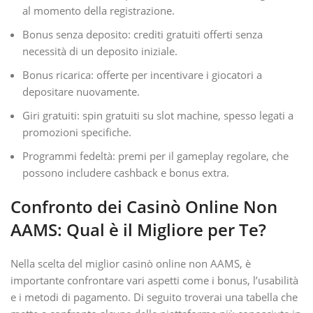
al momento della registrazione.
Bonus senza deposito: crediti gratuiti offerti senza
necessità di un deposito iniziale.
Bonus ricarica: offerte per incentivare i giocatori a
depositare nuovamente.
Giri gratuiti: spin gratuiti su slot machine, spesso legati a
promozioni specifiche.
Programmi fedeltà: premi per il gameplay regolare, che
possono includere cashback e bonus extra.
Confronto dei Casinò Online Non
AAMS: Qual è il Migliore per Te?
Nella scelta del miglior casinò online non AAMS, è
importante confrontare vari aspetti come i bonus, l’usabilità
e i metodi di pagamento. Di seguito troverai una tabella che