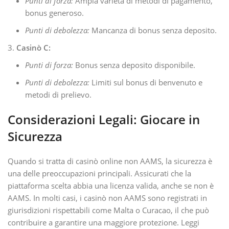
Punti di forza:
Ampia varietà di metodi di pagamento,
bonus generoso.
Punti di debolezza:
Mancanza di bonus senza deposito.
Casinò C:
Punti di forza:
Bonus senza deposito disponibile.
Punti di debolezza:
Limiti sul bonus di benvenuto e
metodi di prelievo.
Considerazioni Legali: Giocare in
Sicurezza
Quando si tratta di casinò online non AAMS, la sicurezza è
una delle preoccupazioni principali. Assicurati che la
piattaforma scelta abbia una licenza valida, anche se non è
AAMS. In molti casi, i casinò non AAMS sono registrati in
giurisdizioni rispettabili come Malta o Curacao, il che può
contribuire a garantire una maggiore protezione. Leggi