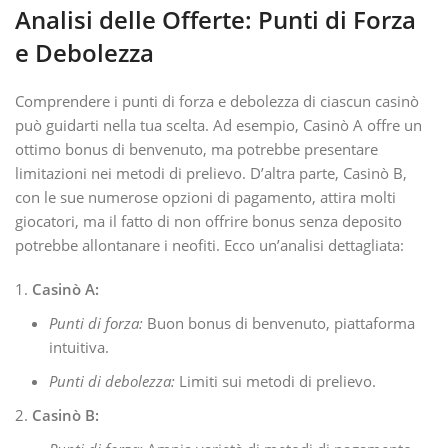
Analisi delle Offerte: Punti di Forza
e Debolezza
Comprendere i punti di forza e debolezza di ciascun casinò
può guidarti nella tua scelta. Ad esempio, Casinò A offre un
ottimo bonus di benvenuto, ma potrebbe presentare
limitazioni nei metodi di prelievo. D’altra parte, Casinò B,
con le sue numerose opzioni di pagamento, attira molti
giocatori, ma il fatto di non offrire bonus senza deposito
potrebbe allontanare i neofiti. Ecco un’analisi dettagliata:
Casinò A:
Punti di forza:
Buon bonus di benvenuto, piattaforma
intuitiva.
Punti di debolezza:
Limiti sui metodi di prelievo.
Casinò B: