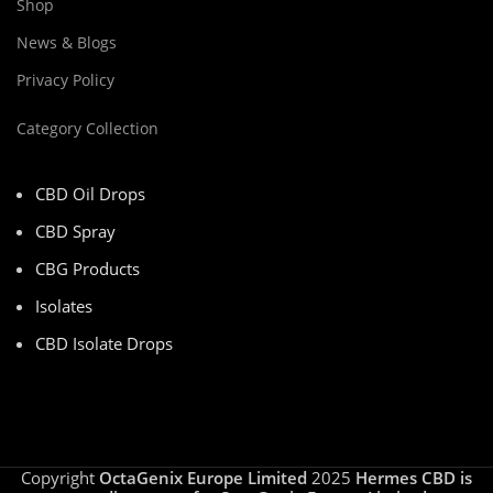
Shop
News & Blogs
Privacy Policy
Category Collection
CBD Oil Drops
CBD Spray
CBG Products
Isolates
CBD Isolate Drops
Copyright
OctaGenix Europe Limited
2025
Hermes CBD is